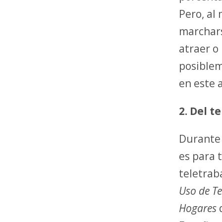
Pero, al
marchars
atraer o
posiblem
en este 
2. Del t
Durante 
es para 
teletrab
Uso de T
Hogares
q