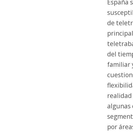
España s
suscepti
de telet
principa
teletrab
del tiemp
familiar
cuestion
flexibil
realidad
algunas 
segmenta
por área