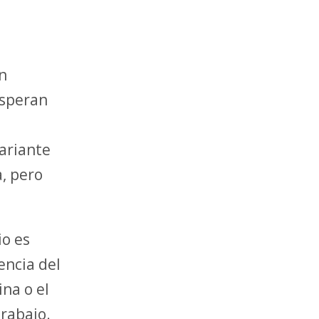
n
speran
ariante
, pero
io es
encia del
ina o el
trabajo.