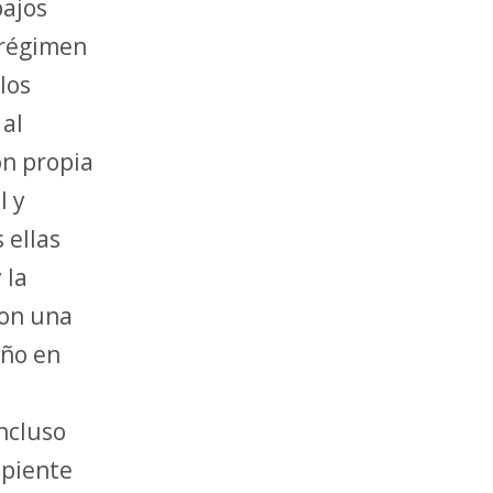
bajos
n régimen
los
 al
ón propia
l y
 ellas
 la
con una
año en
ncluso
ipiente