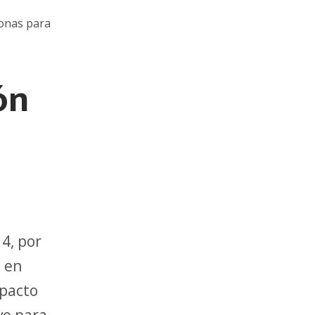
sonas para
ón
4, por
s en
mpacto
ve para