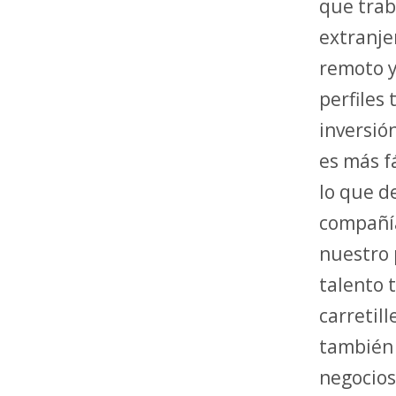
que trab
extranje
remoto y
perfiles
inversió
es más f
lo que 
compañí
nuestro 
talento 
carretil
también 
negocios