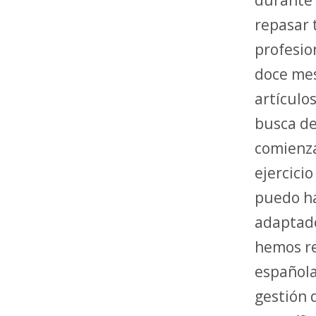
repasar 
profesio
doce mes
artículo
busca de
comienz
ejercici
puedo ha
adaptado
hemos r
española
gestión 