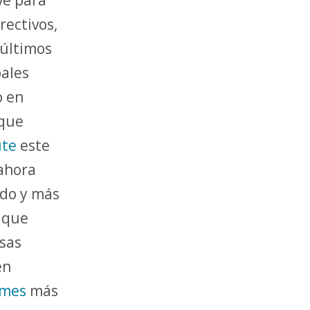
rectivos,
 últimos
pales
o en
 que
ute
este
 ahora
ado y más
 que
sas
en
rmes
más