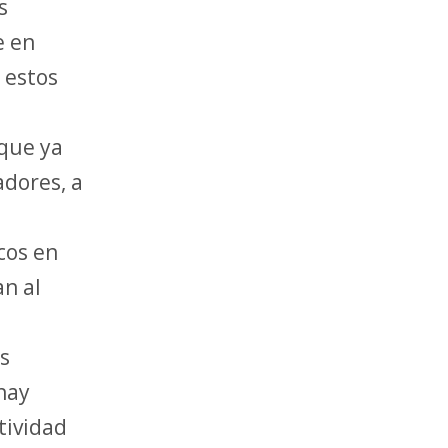
s
e en
 estos
 que ya
adores, a
cos en
an al
os
hay
tividad