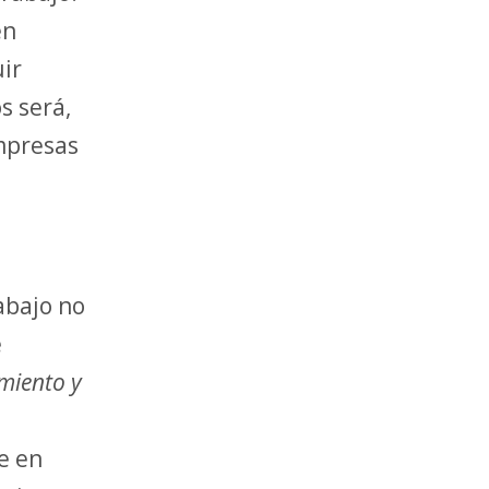
en
ir
s será,
empresas
abajo no
e
miento y
e en