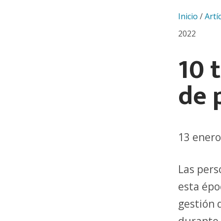
Inicio
/
Artí
2022
10 
de 
13 enero
Las pers
esta épo
gestión 
durante 