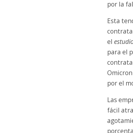
por la fa
Esta ten
contrata
el
estudi
para el 
contrata
Omicron 
por el m
Las empr
fácil at
agotamien
porcenta