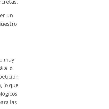
ncretas.
ner un
nuestro
jo muy
á a lo
petición
, lo que
ológicos
ara las