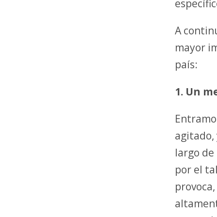
específi
A contin
mayor im
país:
1. Un m
Entramos
agitado,
largo de
por el t
provoca,
altament